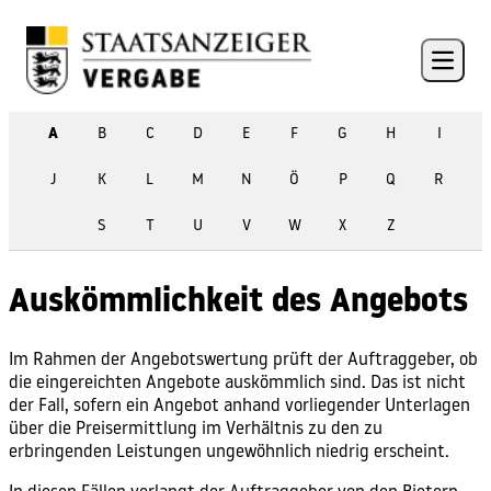
Skip to content
Open 
A
B
C
D
E
F
G
H
I
J
K
L
M
N
Ö
P
Q
R
S
T
U
V
W
X
Z
Auskömmlichkeit des Angebots
Im Rahmen der
Angebotswertung
prüft der Auftraggeber, ob
die eingereichten
Angebote auskömmlich
sind. Das ist nicht
der Fall, sofern ein
Angebot
anhand vorliegender Unterlagen
über die Preisermittlung im Verhältnis zu den zu
erbringenden Leistungen ungewöhnlich niedrig erscheint.