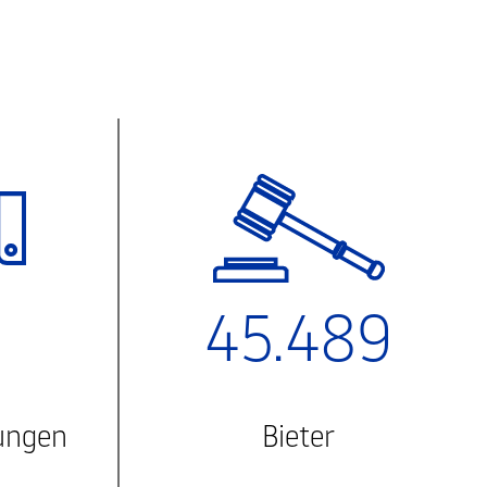
45.489
ungen
Bieter