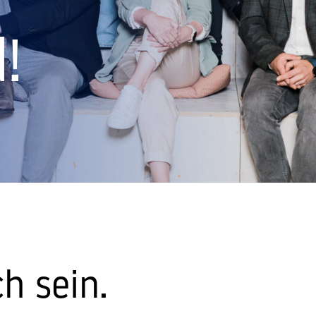
!
h sein.