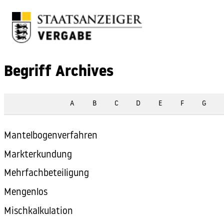
Skip to content
Begriff Archives
A
B
C
D
E
F
G
Mantelbogenverfahren
Markterkundung
Mehrfachbeteiligung
Mengenlos
Mischkalkulation