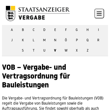
Skip to content
Open 
A
B
C
D
E
F
G
H
I
J
K
L
M
N
Ö
P
Q
R
S
T
U
V
W
X
Z
VOB – Vergabe- und
Vertragsordnung für
Bauleistungen
Die Vergabe- und Vertragsordnung für Bauleistungen (VOB)
regelt die Vergabe von Bauleistungen sowie die
Auftragsausführung. Sie findet sowohl oberhalb als auch