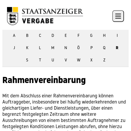
Skip to content
Open 
A
B
C
D
E
F
G
H
I
J
K
L
M
N
Ö
P
Q
R
S
T
U
V
W
X
Z
Rahmenvereinbarung
Mit dem Abschluss einer Rahmenvereinbarung können
Auftraggeber
, insbesondere bei häufig wiederkehrenden und
gleichartigen Liefer- und Dienstleistungen, über einen
begrenzt festgelegten Zeitraum ohne weitere
Ausschreibungen von einem bestimmten Auftragnehmer zu
festgelegten Konditionen Leistungen abrufen, ohne hierzu