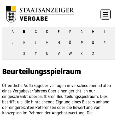
Skip to content
Open 
A
B
C
D
E
F
G
H
I
J
K
L
M
N
Ö
P
Q
R
S
T
U
V
W
X
Z
Beurteilungsspielraum
Öffentliche Auftraggeber
verfügen in verschiedenen Stufen
eines
Vergabeverfahrens
über einen gerichtlich nur
eingeschränkt überprüfbaren Beurteilungsspielraum. Dies
betrifft u.a. die hinreichende
Eignung eines Bieters
anhand
der eingereichten Referenzen oder die Bewertung von
Konzepten im Rahmen der
Angebotswertung
. Die