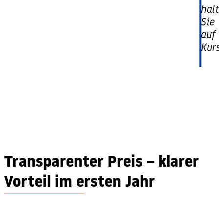
hal
Sie
auf
Kurs
Transparenter Preis – klarer
Vorteil im ersten Jahr