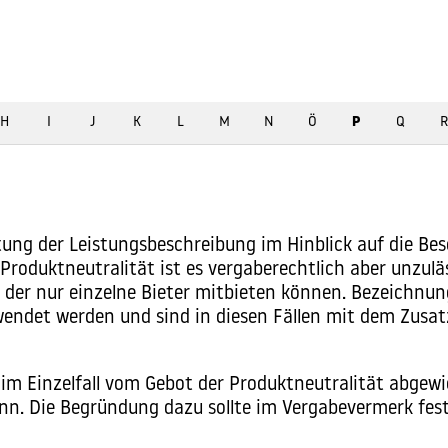
H
I
J
K
L
M
N
Ö
P
Q
R
tung der
Leistungsbeschreibung
im Hinblick auf die Be
oduktneutralität ist es vergaberechtlich aber unzuläs
i der nur einzelne Bieter mitbieten können. Bezeichnun
et werden und sind in diesen Fällen mit dem Zusatz „
im Einzelfall vom Gebot der Produktneutralität abgew
nn. Die Begründung dazu sollte im
Vergabevermerk
fes