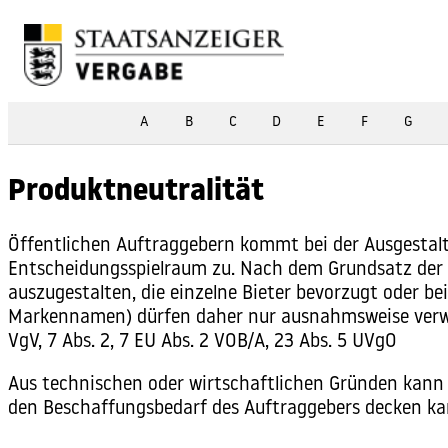
Skip to content
A
B
C
D
E
F
G
Produktneutralität
Öffentlichen Auftraggebern
kommt bei der Ausgestal
Entscheidungsspielraum zu. Nach dem Grundsatz der Pr
auszugestalten, die einzelne Bieter bevorzugt oder be
Markennamen) dürfen daher nur ausnahmsweise verwend
VgV, 7 Abs. 2, 7 EU Abs. 2 VOB/A, 23 Abs. 5 UVgO
Aus technischen oder wirtschaftlichen Gründen kann 
den Beschaffungsbedarf des Auftraggebers decken ka