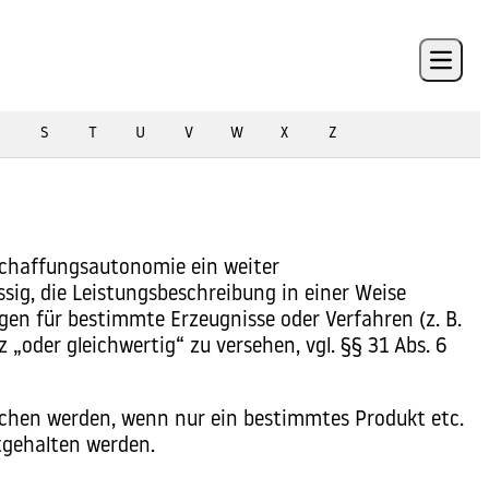
Open 
S
T
U
V
W
X
Z
schaffungsautonomie ein weiter
sig, die Leistungsbeschreibung in einer Weise
gen für bestimmte Erzeugnisse oder Verfahren (z. B.
oder gleichwertig“ zu versehen, vgl. §§ 31 Abs. 6
ichen werden, wenn nur ein bestimmtes Produkt etc.
tgehalten werden.