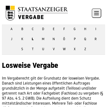
Skip to content
Open 
A
B
C
D
E
F
G
H
I
J
K
L
M
N
Ö
P
Q
R
S
T
U
V
W
X
Z
Losweise Vergabe
Im Vergaberecht gilt der Grundsatz der losweisen Vergabe.
Danach sind Leistungen eines öffentlichen Auftrages
grundsätzlich in der Menge aufgeteilt (Teillose) und/oder
getrennt nach Art oder Fachgebiet (
Fachlose
) zu vergeben (§
97 Abs. 4 S. 2 GWB). Die Aufteilung dient dem Schutz
mittelständischer Interessen. Mehrere Teil- oder Fachlose