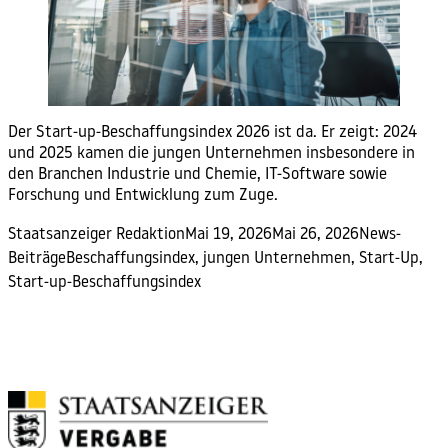
Der Start-up-Beschaffungsindex 2026 ist da. Er zeigt: 2024
und 2025 kamen die jungen Unternehmen insbesondere in
den Branchen Industrie und Chemie, IT-Software sowie
Forschung und Entwicklung zum Zuge.
Posted by
Posted in
Staatsanzeiger Redaktion
Mai 19, 2026
Mai 26, 2026
News-
Tags:
Beiträge
Beschaffungsindex
,
jungen Unternehmen
,
Start-Up
,
Start-up-Beschaffungsindex