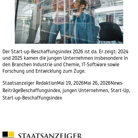
Der Start-up-Beschaffungsindex 2026 ist da. Er zeigt: 2024
und 2025 kamen die jungen Unternehmen insbesondere in
den Branchen Industrie und Chemie, IT-Software sowie
Forschung und Entwicklung zum Zuge.
Posted by
Posted in
Staatsanzeiger Redaktion
Mai 19, 2026
Mai 26, 2026
News-
Tags:
Beiträge
Beschaffungsindex
,
jungen Unternehmen
,
Start-Up
,
Start-up-Beschaffungsindex