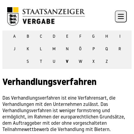
Skip to content
Open 
A
B
C
D
E
F
G
H
I
J
K
L
M
N
Ö
P
Q
R
S
T
U
V
W
X
Z
Verhandlungsverfahren
Das Verhandlungsverfahren ist eine Verfahrensart, die
Verhandlungen mit den Unternehmen zulässt. Das
Verhandlungsverfahren ist weniger formstreng und
ermöglicht, im Rahmen der
europarechtlichen Grundsätze
,
dem Auftraggeber mit oder ohne vorgeschalteten
Teilnahmewettbewerb die Verhandlung mit Bietern.