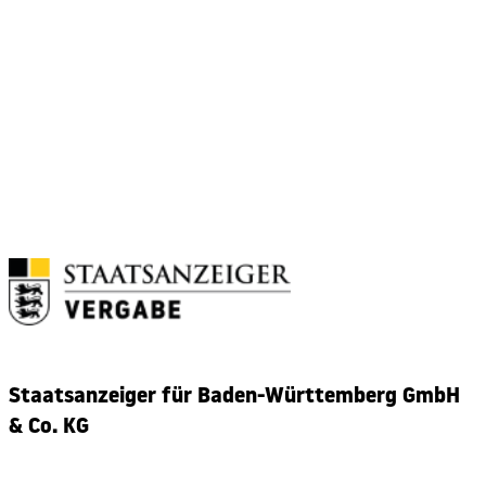
e
r
n
a
t
i
v
e
:
Staatsanzeiger für Baden-Württemberg GmbH
& Co. KG