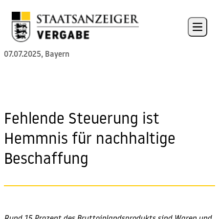
Skip to content
Open 
07.07.2025, Bayern
Fehlende Steuerung ist
Hemmnis für nachhaltige
Beschaffung
Rund 15 Prozent des Bruttoinlandsprodukts sind Waren und